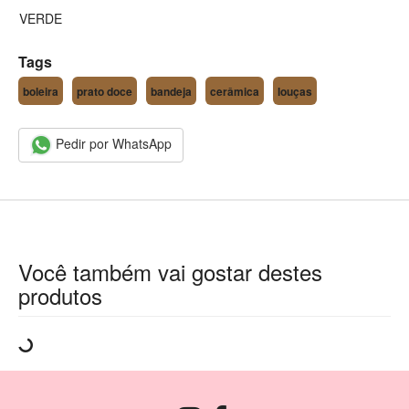
VERDE
Tags
boleira
prato doce
bandeja
cerâmica
louças
Pedir por WhatsApp
Você também vai gostar destes
produtos