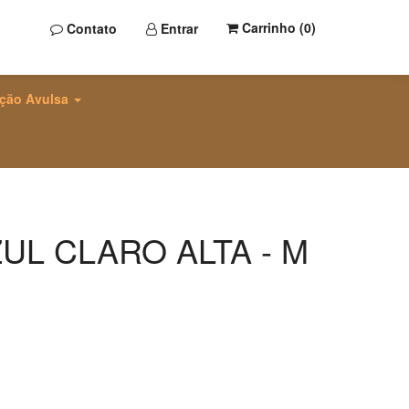
Carrinho (
0
)
Contato
Entrar
ção Avulsa
UL CLARO ALTA - M