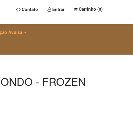
Carrinho (
0
)
Contato
Entrar
ção Avulsa
DONDO - FROZEN