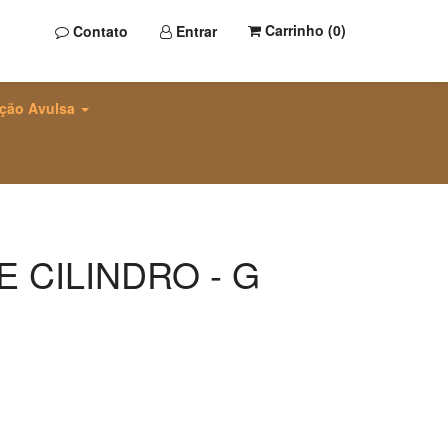
Carrinho (
0
)
Contato
Entrar
ção Avulsa
 CILINDRO - G