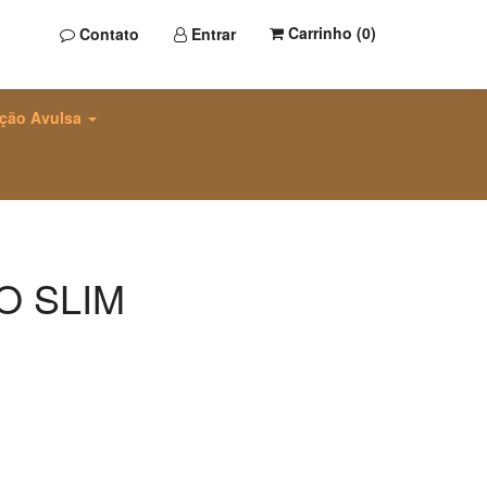
Carrinho (
0
)
Contato
Entrar
ção Avulsa
 SLIM