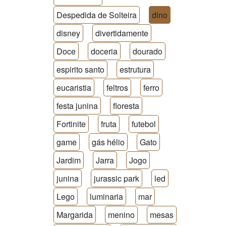
Despedida de Solteira
dino
disney
divertidamente
Doce
doceria
dourado
espirito santo
estrutura
eucaristia
feltros
ferro
festa junina
floresta
Fortinite
fruta
futebol
game
gás hélio
Gato
Jardim
Jarra
Jogo
junina
jurassic park
led
Lego
luminaria
mar
Margarida
menino
mesas