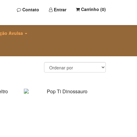
Carrinho (
0
)
Contato
Entrar
ção Avulsa