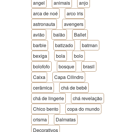
angel
animais
anjo
arca de noé
arco iris
astronauta
avengers
avião
balão
Ballet
barbie
batizado
batman
bexiga
bola
bolo
bolofofo
bosque
brasil
Caixa
Capa Cilindro
cerâmica
chá de bebê
chá de lingerie
chá revelação
Chico bento
copa do mundo
crisma
Dalmatas
Decorativos