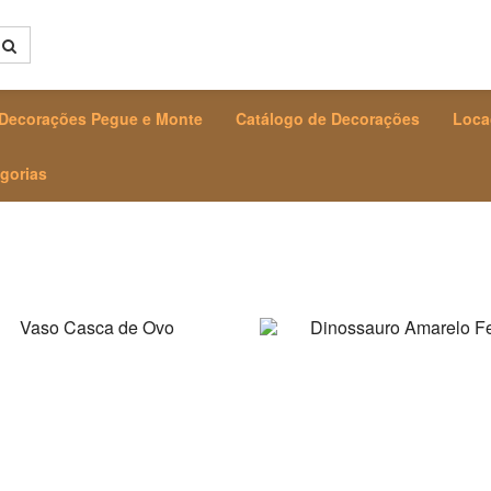
Decorações Pegue e Monte
Catálogo de Decorações
Loca
gorias