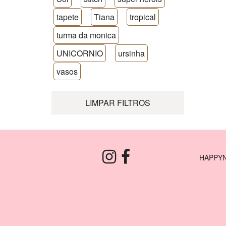
tapete
Tiana
tropical
turma da monica
UNICORNIO
ursinha
vasos
LIMPAR FILTROS
HAPPYN