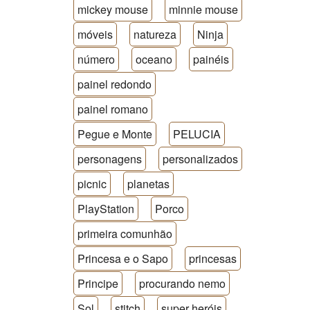
mickey mouse
minnie mouse
móveis
natureza
Ninja
número
oceano
painéis
painel redondo
painel romano
Pegue e Monte
PELUCIA
personagens
personalizados
picnic
planetas
PlayStation
Porco
primeira comunhão
Princesa e o Sapo
princesas
Principe
procurando nemo
Sol
stitch
super heróis